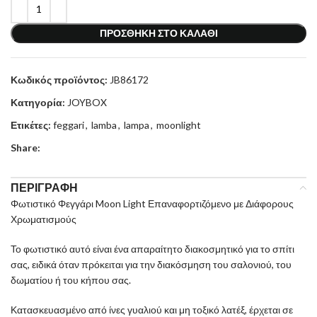
ΠΡΟΣΘΉΚΗ ΣΤΟ ΚΑΛΆΘΙ
Κωδικός προϊόντος:
JB86172
Κατηγορία:
JOYBOX
Ετικέτες:
feggari
,
lamba
,
lampa
,
moonlight
Share:
ΠΕΡΙΓΡΑΦΉ
Φωτιστικό Φεγγάρι Moon Light Επαναφορτιζόμενο με Διάφορους
Χρωματισμούς
Το φωτιστικό αυτό είναι ένα απαραίτητο διακοσμητικό για το σπίτι
σας, ειδικά όταν πρόκειται για την διακόσμηση του σαλονιού, του
δωματίου ή του κήπου σας.
Κατασκευασμένο από ίνες γυαλιού και μη τοξικό λατέξ, έρχεται σε