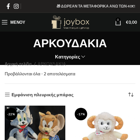
🎁 ΔΩΡΕΑΝ ΤΑ ΜΕΤΑΦΟΡΙΚΑ ΑΝΩ ΤΩΝ 40€!
0
ΜΕΝΟΎ
€
0,00
ΑΡΚΟΥΔΑΚΙΑ
Κατηγορίες
Αρχική σελίδα
ΑΡΚΟΥΔΑΚΙΑ
Sorted
Προβάλλονται όλα - 2 αποτελέσματα
by
latest
Εμφάνιση πλευρικής μπάρας
-22%
-17%