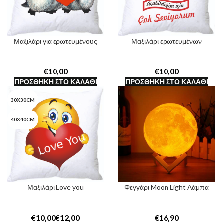
Μαξιλάρι για ερωτευμένους
Μαξιλάρι ερωτευμένων
€
€
ΠΡΟΣΘΉΚΗ ΣΤΟ ΚΑΛΆΘΙ
ΠΡΟΣΘΉΚΗ ΣΤΟ ΚΑΛΆΘΙ
30X30CM
40X40CM
Μαξιλάρι Love you
Φεγγάρι Moon Light Λάμπα
€
€
€