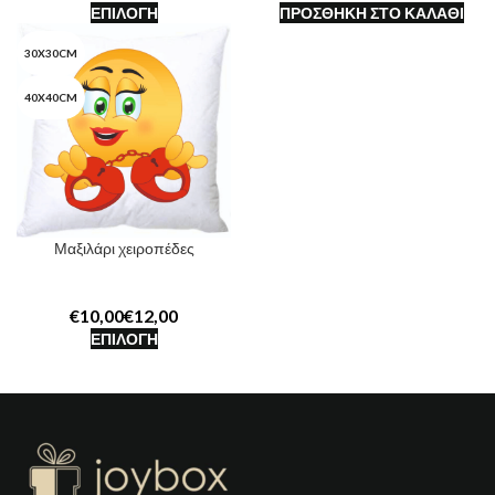
ΕΠΙΛΟΓΉ
ΠΡΟΣΘΉΚΗ ΣΤΟ ΚΑΛΆΘΙ
30X30CM
40X40CM
Μαξιλάρι χειροπέδες
€
€
ΕΠΙΛΟΓΉ