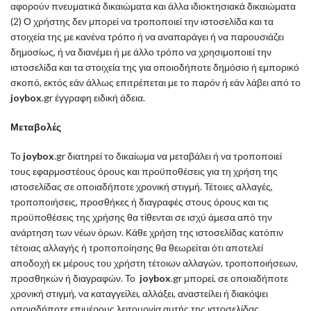
αφορούν πνευματικά δικαιώματα και άλλα ιδιοκτησιακά δικαιώματα
(2) Ο χρήστης δεν μπορεί να τροποποιεί την ιστοσελίδα και τα
στοιχεία της με κανένα τρόπο ή να αναπαράγει ή να παρουσιάζει
δημοσίως, ή να διανέμει ή με άλλο τρόπο να χρησιμοποιεί την
ιστοσελίδα και τα στοιχεία της για οποιοδήποτε δημόσιο ή εμπορικό
σκοπό, εκτός εάν άλλως επιτρέπεται με το παρόν ή εάν λάβει από το
joybox
.gr έγγραφη ειδική άδεια.
Μεταβολές
Το
joybox
.gr διατηρεί το δικαίωμα να μεταβάλει ή να τροποποιεί
τους εφαρμοστέους όρους και προϋποθέσεις για τη χρήση της
ιστοσελίδας σε οποιαδήποτε χρονική στιγμή. Τέτοιες αλλαγές,
τροποποιήσεις, προσθήκες ή διαγραφές στους όρους και τις
προϋποθέσεις της χρήσης θα τίθενται σε ισχύ άμεσα από την
ανάρτηση των νέων όρων. Κάθε χρήση της ιστοσελίδας κατόπιν
τέτοιας αλλαγής ή τροποποίησης θα θεωρείται ότι αποτελεί
αποδοχή εκ μέρους του χρήστη τέτοιων αλλαγών, τροποποιήσεων,
προσθηκών ή διαγραφών. Το
joybox
.gr μπορεί, σε οποιαδήποτε
χρονική στιγμή, να καταγγείλει, αλλάξει, αναστείλει ή διακόψει
οποιαδήποτε επιμέρους λειτουργία αυτής της ιστοσελίδας.