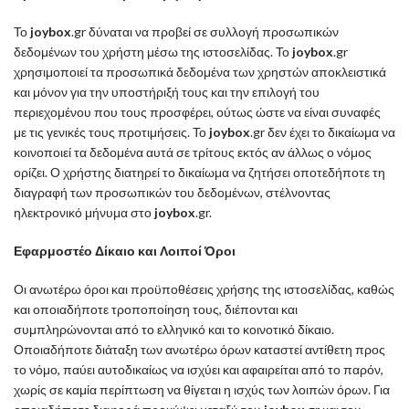
Το
joybox
.gr δύναται να προβεί σε συλλογή προσωπικών
δεδομένων του χρήστη μέσω της ιστοσελίδας. Το
joybox
.gr
χρησιμοποιεί τα προσωπικά δεδομένα των χρηστών αποκλειστικά
και μόνον για την υποστήριξή τους και την επιλογή του
περιεχομένου που τους προσφέρει, ούτως ώστε να είναι συναφές
με τις γενικές τους προτιμήσεις. Το
joybox
.gr δεν έχει το δικαίωμα να
κοινοποιεί τα δεδομένα αυτά σε τρίτους εκτός αν άλλως ο νόμος
ορίζει. Ο χρήστης διατηρεί το δικαίωμα να ζητήσει οποτεδήποτε τη
διαγραφή των προσωπικών του δεδομένων, στέλνοντας
ηλεκτρονικό μήνυμα στο
joybox
.gr.
Εφαρμοστέο Δίκαιο και Λοιποί Όροι
Οι ανωτέρω όροι και προϋποθέσεις χρήσης της ιστοσελίδας, καθώς
και οποιαδήποτε τροποποίηση τους, διέπονται και
συμπληρώνονται από το ελληνικό και το κοινοτικό δίκαιο.
Οποιαδήποτε διάταξη των ανωτέρω όρων καταστεί αντίθετη προς
το νόμο, παύει αυτοδικαίως να ισχύει και αφαιρείται από το παρόν,
χωρίς σε καμία περίπτωση να θίγεται η ισχύς των λοιπών όρων. Για