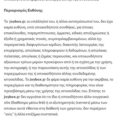
Περιορισμός Ευθύνης
Το
joybox
.gr, οι υπάλληλοί του, ή άλλοι αντιπρόσωποί του, δεν έχει
καμία ευθύνη, υπό οποιεσδήποτε συνθήκες, για όποιες
επακόλουθες, παρεμπίπτουσες, έμμεσες, ειδικές αποζημιώσεις ή
έξοδα ή χρηματικές ποινές, συμπεριλαμβανομένων, αλλά όχι
περιοριστικά, διαφυγόντων κερδών, διακοπής λειτουργίας της
επιχείρησης, απώλειας πληροφοριών ή δεδομένων, ή απώλειας
πελατείας, απώλειας ή ζημίας περιουσίας, και οποιωνδήποτε
αξιώσεων τρίτων μερών προκύψουν από ή σε σχέση με την χρήση,
την αντιγραφή, ή την παρουσίαση αυτής της ιστοσελίδας ή των
περιεχομένων της ή οποιασδήποτε άλλης συνδεδεμένης
ιστοσελίδας. Το
joybox
.gr δε φέρει καμία ευθύνη για την ακρίβεια, το
περιεχόμενο και τη διαθεσιμότητα της πληροφορίας που είναι
προσβάσιμη μέσω της χρήσης της ιστοσελίδας του. Επίσης το
joybox
.gr δεν εγγυάται ότι το ίδιο ή οποιοδήποτε άλλο συγγενικό
site (διαθέσιμο μέσω link) ή οι εξυπηρετητές (servers) μέσω των
οποίων αυτά τίθενται στη διάθεσή των χρηστών, δεν περιέχουν
“ιούς” ή άλλα επιζήμια συστατικά.