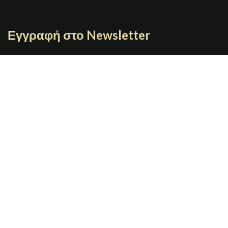
Εγγραφή στο Newsletter
Γράψτε το email σας
JOYBOX
Copyright 2021 | Designed By
GRAFIMAN
Π. ΤΣΑΛΔΑΡΗ 7 67100 Ξάνθη