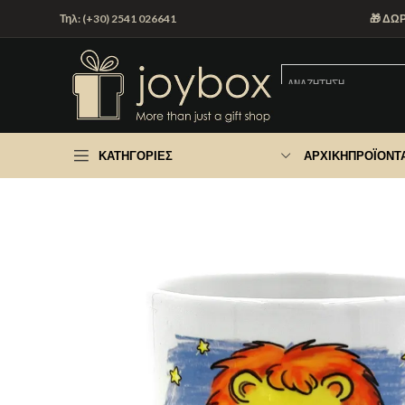
Τηλ: (+30) 2541 026641
🎁 ΔΩ
ΚΑΤΗΓΟΡΊΕΣ
ΑΡΧΙΚΉ
ΠΡΟΪΌΝΤ