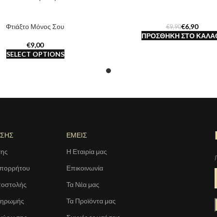
Φτιάξτο Μόνος Σου
€
6,90
€
9,90
ΠΡΟΣΘΉΚΗ ΣΤΟ ΚΑΛΆ
€
SELECT OPTIONS
ΗΣΗΣ
ΕΜΕΙΣ
σης
Η Εταιρία μας
Απορρήτου
Επικοινωνία
ποστολής
Τα Νέα μας
ληρωμής
Τα Προϊόντα μας