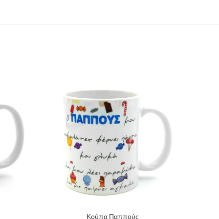
Κούπα Παππούς