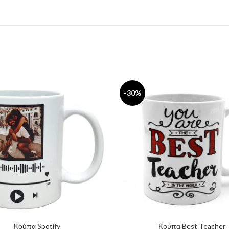
-30%
Κούπα Spotify
Κούπα Best Teacher