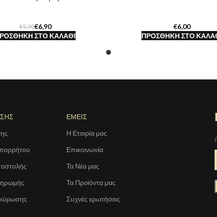
€
6,90
€
€
9,90
ΡΟΣΘΉΚΗ ΣΤΟ ΚΑΛΆΘΙ
ΠΡΟΣΘΉΚΗ ΣΤΟ ΚΑΛΆ
ΗΣΗΣ
ΕΜΕΙΣ
σης
Η Εταιρία μας
Απορρήτου
Επικοινωνία
ποστολής
Τα Νέα μας
ληρωμής
Τα Προϊόντα μας
Ακύρωσης
Συχνές ερωτήσεις