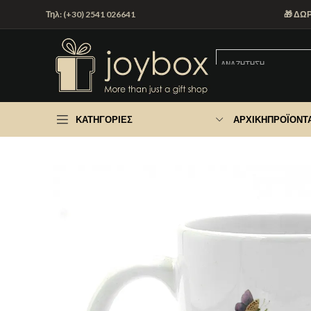
Τηλ: (+30) 2541 026641
🎁 ΔΩ
ΚΑΤΗΓΟΡΊΕΣ
ΑΡΧΙΚΉ
ΠΡΟΪΌΝΤ