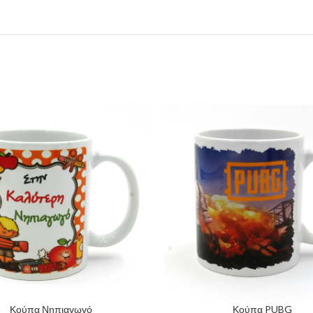
Κούπα Νηπιαγωγό
Κούπα PUBG