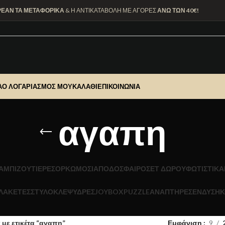
ΡΕΑΝ ΤΑ ΜΕΤΑΦΟΡΙΚΑ
& Η ΑΝΤΙΚΑΤΑΒΟΛΗ ΜΕ ΑΓΟΡΕΣ
ΑΝΩ ΤΩΝ 40€!
Α
Ο ΛΟΓΑΡΙΑΣΜΌΣ ΜΟΥ
ΚΑΛΆΘΙ
ΕΠΙΚΟΙΝΩΝΊΑ
αγαπη
Α
ΜΠΙΖΟΥΤΙΕΡΕΣ
ΟΡΚΩΜΟΣΙΑ
ΠΟΔΟΣΦΑΙΡΟ
ΣΕΤ ΔΩΡΟΥ
ΦΩΤΙΣΤΙΚΆ
ΛΑΚΕΤΕΣ
ΣΤΥΛΟ
ΚΛΕΨΥΔΡΕΣ
JOYBOX
PUZZLE
ΑΝΑΠΤΗΡΕΣ
ΕΝΔΥΣΗ
Κ
 με ετικέτα “αγαπη”
Εμφάνιση
9