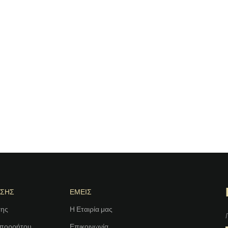
ΗΣΗΣ
ΕΜΕΙΣ
σης
Η Εταιρία μας
Απορρήτου
Επικοινωνία