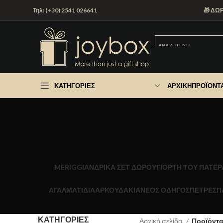
Τηλ: (+30) 2541 026641
🎁 ΔΩ
ΚΑΤΗΓΟΡΊΕΣ
ΑΡΧΙΚΉ
ΠΡΟΪΌΝΤ
MERIGGI
ΑΝΔΡΙΚΑ ΣΕΤ ΔΩΡΟΥ
ΓΙΟΡΤΉ ΤΟΥ ΠΑΤΈΡ
ΑΓΑΛΜΑΤΙΔΙΑ
ΑΡΚΟΥΔΑΚΙΑ
ΝΕΟΣ ΟΔΗΓΟΣ
ΠΕΤΡΕΣ
Π
ΚΑΤΗΓΟΡΊΕΣ
Αρχική σελίδα
Προϊόντα