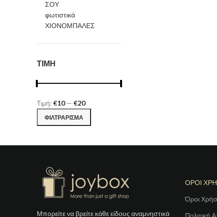
ΣΟΥ
φωτιστικά
ΧΙΟΝΟΜΠΑΛΕΣ
ΤΙΜΗ
Τιμή:
€10
—
€20
Ελάχιστη
Μέγιστη
ΦΙΛΤΡΆΡΙΣΜΑ
τιμή
τιμή
ΟΡΟΙ ΧΡ
Όροι Χρή
Μπορείτε να βρείτε κάθε είδους αναμνηστικά
Πολιτική 