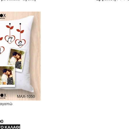
Σ’αγαπώ
Ο ΚΑΛΆΘΙ