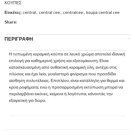
ΚΟΥΠΕΣ
Ετικέτες:
central
,
central cee
,
centralcee
,
koupa central cee
Share:
ΠΕΡΙΓΡΑΦΉ
Η τυπωμένη κεραμική κούπα σε λευκό χρώμα αποτελεί ιδανική
επιλογή για καθημερινή χρήση και εξατομίκευση. Είναι
κατασκευασμένη από ανθεκτική κεραμική ύλη, αντέχει στις
πλύσεις και έχει λείο, γυαλιστερό φινίρισμα που προσδίδει
αίσθηση πολυτέλειας. Επιπλέον, είναι κατάλληλη για θερμά και
κρύα ροφήματα, ενώ η προσαρμοσμένη εκτύπωση μπορεί να
περιλαμβάνει εικόνες, κείμενα ή λογότυπα, κάνοντάς την
εξαιρετική για δώρο.