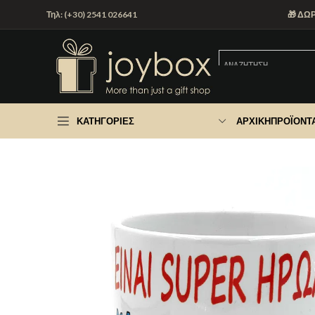
Τηλ: (+30) 2541 026641
🎁 ΔΩ
ΚΑΤΗΓΟΡΊΕΣ
ΑΡΧΙΚΉ
ΠΡΟΪΌΝΤ