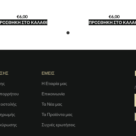
€
€
ΡΟΣΘΉΚΗ ΣΤΟ ΚΑΛΆΘΙ
ΠΡΟΣΘΉΚΗ ΣΤΟ ΚΑΛΆ
ΗΣΗΣ
ΕΜΕΙΣ
σης
Η Εταιρία μας
Απορρήτου
Επικοινωνία
ποστολής
Τα Νέα μας
ληρωμής
Τα Προϊόντα μας
Ακύρωσης
Συχνές ερωτήσεις