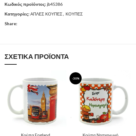
Κωδικός προϊόντος:
jb45386
Κατηγορίες:
ΑΠΛΕΣ ΚΟΥΠΕΣ
,
ΚΟΥΠΕΣ
Share:
ΣΧΕΤΙΚΆ ΠΡΟΪΌΝΤΑ
-30%
Κούπα England
Κούπα Νηπιαγωγό