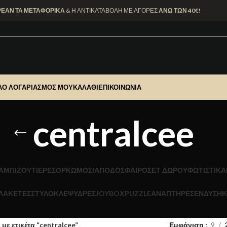
ΡΕΑΝ ΤΑ ΜΕΤΑΦΟΡΙΚΑ
& Η ΑΝΤΙΚΑΤΑΒΟΛΗ ΜΕ ΑΓΟΡΕΣ
ΑΝΩ ΤΩΝ 40€!
Α
Ο ΛΟΓΑΡΙΑΣΜΌΣ ΜΟΥ
ΚΑΛΆΘΙ
ΕΠΙΚΟΙΝΩΝΊΑ
centralcee
Α
ΜΠΙΖΟΥΤΙΕΡΕΣ
ΟΡΚΩΜΟΣΙΑ
ΠΟΔΟΣΦΑΙΡΟ
ΣΕΤ ΔΩΡΟΥ
ΦΩΤΙΣΤΙΚΆ
ΛΑΚΕΤΕΣ
ΣΤΥΛΟ
ΚΛΕΨΥΔΡΕΣ
JOYBOX
PUZZLE
ΑΝΑΠΤΗΡΕΣ
ΕΝΔΥΣΗ
Κ
με ετικέτα “centralcee”
Εμφάνιση
9