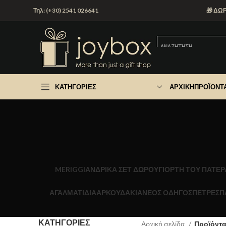
Τηλ: (+30) 2541 026641
🎁 ΔΩ
ΚΑΤΗΓΟΡΊΕΣ
ΑΡΧΙΚΉ
ΠΡΟΪΌΝΤ
MERIGGI
ΑΝΔΡΙΚΑ ΣΕΤ ΔΩΡΟΥ
ΓΙΟΡΤΉ ΤΟΥ ΠΑΤΈΡ
ΑΓΑΛΜΑΤΙΔΙΑ
ΑΡΚΟΥΔΑΚΙΑ
ΝΕΟΣ ΟΔΗΓΟΣ
ΠΕΤΡΕΣ
Π
ΚΑΤΗΓΟΡΊΕΣ
Αρχική σελίδα
Προϊόντα 