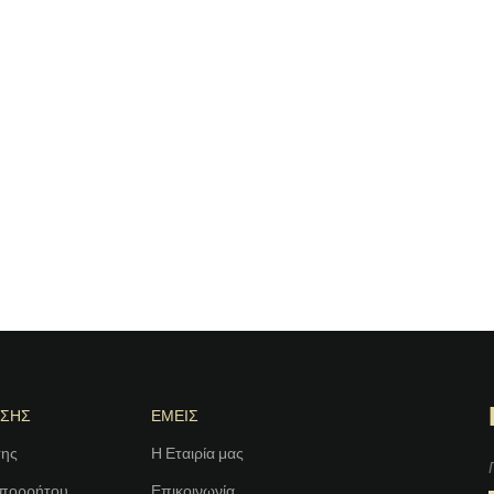
ΗΣΗΣ
ΕΜΕΙΣ
σης
Η Εταιρία μας
Απορρήτου
Επικοινωνία