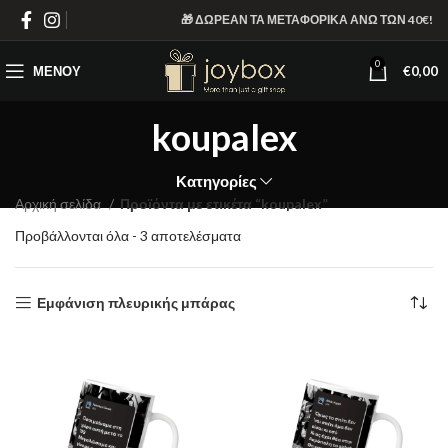
🎁 ΔΩΡΕΑΝ ΤΑ ΜΕΤΑΦΟΡΙΚΑ ΑΝΩ ΤΩΝ 40€!
0
ΜΕΝΟΎ
€
0,00
koupalex
Κατηγορίες
Αρχική σελίδα
Προϊόντα με ετικέτα “koupalex”
Sorted
Προβάλλονται όλα - 3 αποτελέσματα
by
latest
Εμφάνιση πλευρικής μπάρας