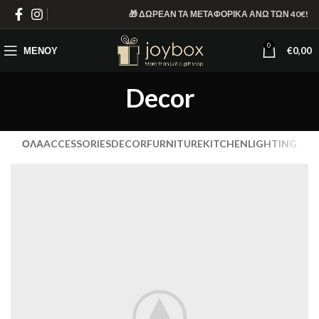
🎁 ΔΩΡΕΑΝ ΤΑ ΜΕΤΑΦΟΡΙΚΑ ΑΝΩ ΤΩΝ 40€!
0
ΜΕΝΟΎ
€
0,00
Decor
ΌΛΑ
ACCESSORIES
DECOR
FURNITURE
KITCHEN
LIGHTING