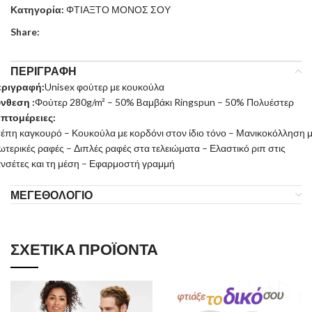
Κατηγορία:
ΦΤΙΑΞΤΟ ΜΟΝΟΣ ΣΟΥ
Share:
ΠΕΡΙΓΡΑΦΉ
εριγραφή:
Unisex φούτερ με κουκούλα
νθεση :
Φούτερ 280g/m² – 50% Bαμβάκι Ringspun – 50% Πολυέστερ
πτομέρειες:
έπη καγκουρό – Κουκούλα με κορδόνι στον ίδιο τόνο – Μανικοκόλληση 
ωτερικές ραφές – Διπλές ραφές στα τελειώματα – Ελαστικό ριπ στις
νσέτες και τη μέση – Εφαρμοστή γραμμή
ΜΕΓΕΘΟΛΌΓΙΟ
ΣΧΕΤΙΚΆ ΠΡΟΪΌΝΤΑ