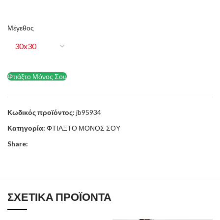
Μέγεθος
Φτιάξτο Μόνος Σου
Κωδικός προϊόντος:
jb95934
Κατηγορία:
ΦΤΙΑΞΤΟ ΜΟΝΟΣ ΣΟΥ
Share:
ΣΧΕΤΙΚΆ ΠΡΟΪΌΝΤΑ