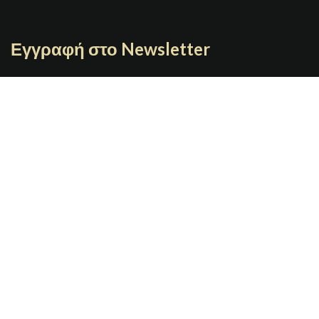
Εγγραφή στο Newsletter
Γράψτε το email σας
JOYBOX
Copyright 2021 | Designed By
GRAFIMAN
Π. ΤΣΑΛΔΑΡΗ 7 67100 Ξάνθη