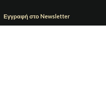
Εγγραφή στο Newsletter
Γράψτε το email σας
JOYBOX
Copyright 2021 | Designed By
GRAFIMAN
Π. ΤΣΑΛΔΑΡΗ 7 67100 Ξάνθη