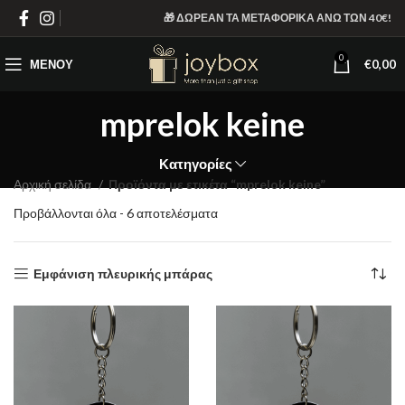
🎁 ΔΩΡΕΑΝ ΤΑ ΜΕΤΑΦΟΡΙΚΑ ΑΝΩ ΤΩΝ 40€!
0
ΜΕΝΟΎ
€
0,00
mprelok keine
Κατηγορίες
Αρχική σελίδα
Προϊόντα με ετικέτα “mprelok keine”
Sorted
Προβάλλονται όλα - 6 αποτελέσματα
by
latest
Εμφάνιση πλευρικής μπάρας