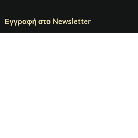
Εγγραφή στο Newsletter
Γράψτε το email σας
JOYBOX
Copyright 2021 | Designed By
GRAFIMAN
Π. ΤΣΑΛΔΑΡΗ 7 67100 Ξάνθη