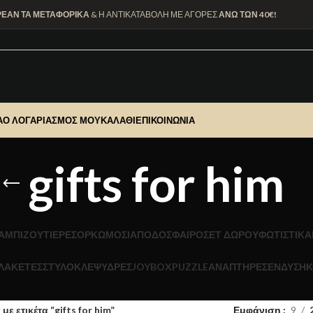
ΡΕΑΝ ΤΑ ΜΕΤΑΦΟΡΙΚΑ
& Η ΑΝΤΙΚΑΤΑΒΟΛΗ ΜΕ ΑΓΟΡΕΣ
ΑΝΩ ΤΩΝ 40€!
Α
Ο ΛΟΓΑΡΙΑΣΜΌΣ ΜΟΥ
ΚΑΛΆΘΙ
ΕΠΙΚΟΙΝΩΝΊΑ
gifts for him
Α
ΜΠΙΖΟΥΤΙΕΡΕΣ
ΟΡΚΩΜΟΣΙΑ
ΠΟΔΟΣΦΑΙΡΟ
ΣΕΤ ΔΩΡΟΥ
ΦΩΤΙΣΤΙΚΆ
ΛΑΚΕΤΕΣ
ΣΤΥΛΟ
ΚΛΕΨΥΔΡΕΣ
JOYBOX
PUZZLE
ΑΝΑΠΤΗΡΕΣ
ΕΝΔΥΣΗ
Κ
με ετικέτα “gifts for him”
Εμφάνιση
9