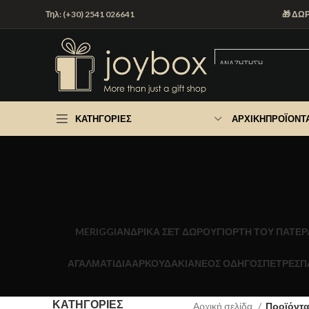
Τηλ: (+30) 2541 026641
🎁 ΔΩ
ΚΑΤΗΓΟΡΊΕΣ
ΑΡΧΙΚΉ
ΠΡΟΪΌΝΤ
MERIGGI
ΑΝΔΡΙΚΑ ΣΕΤ ΔΩΡΟΥ
ΓΙΟΡΤΉ ΤΟΥ ΠΑΤΈΡ
ΑΓΑΛΜΑΤΙΔΙΑ
ΑΡΚΟΥΔΑΚΙΑ
ΝΕΟΣ ΟΔΗΓΟΣ
ΠΕΤΡΕΣ
Π
ΚΑΤΗΓΟΡΊΕΣ
Αρχική σελίδα
Προϊόντα 