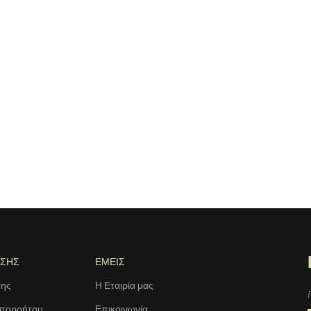
ΗΣΗΣ
ΕΜΕΙΣ
σης
Η Εταιρία μας
Απορρήτου
Επικοινωνία