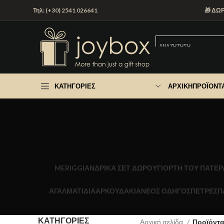
Τηλ: (+30) 2541 026641
🎁 ΔΩ
ΚΑΤΗΓΟΡΊΕΣ
ΑΡΧΙΚΉ
ΠΡΟΪΌΝΤ
MERIGGI
ΑΝΔΡΙΚΑ ΣΕΤ ΔΩΡΟΥ
ΓΙΟΡΤΉ ΤΟΥ ΠΑΤΈΡ
ΑΓΑΛΜΑΤΙΔΙΑ
ΑΡΚΟΥΔΑΚΙΑ
ΝΕΟΣ ΟΔΗΓΟΣ
ΠΕΤΡΕΣ
Π
ΚΑΤΗΓΟΡΊΕΣ
Αρχική σελίδα
Προϊόντα 