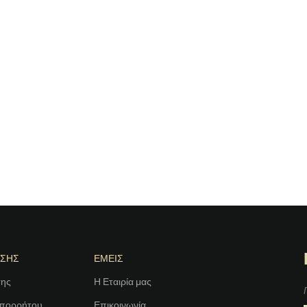
ΗΣΗΣ
ΕΜΕΙΣ
σης
Η Εταιρία μας
Απορρήτου
Επικοινωνία