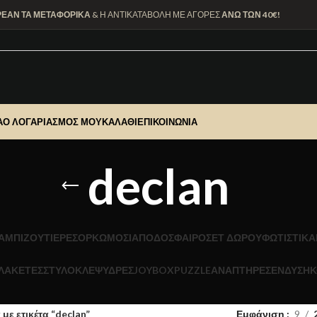
ΡΕΑΝ ΤΑ ΜΕΤΑΦΟΡΙΚΑ
& Η ΑΝΤΙΚΑΤΑΒΟΛΗ ΜΕ ΑΓΟΡΕΣ
ΑΝΩ ΤΩΝ 40€!
Α
Ο ΛΟΓΑΡΙΑΣΜΌΣ ΜΟΥ
ΚΑΛΆΘΙ
ΕΠΙΚΟΙΝΩΝΊΑ
declan
Α
ΜΠΙΖΟΥΤΙΕΡΕΣ
ΟΡΚΩΜΟΣΙΑ
ΠΟΔΟΣΦΑΙΡΟ
ΣΕΤ ΔΩΡΟΥ
ΦΩΤΙΣΤΙΚΆ
ΛΑΚΕΤΕΣ
ΣΤΥΛΟ
ΚΛΕΨΥΔΡΕΣ
JOYBOX
PUZZLE
ΑΝΑΠΤΗΡΕΣ
ΕΝΔΥΣΗ
Κ
με ετικέτα “declan”
Εμφάνιση
9