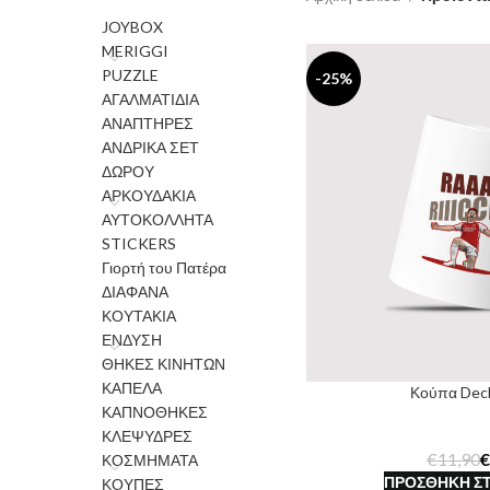
JOYBOX
MERIGGI
PUZZLE
-25%
ΑΓΑΛΜΑΤΙΔΙΑ
ΑΝΑΠΤΗΡΕΣ
ΑΝΔΡΙΚΑ ΣΕΤ
ΔΩΡΟΥ
ΑΡΚΟΥΔΑΚΙΑ
ΑΥΤΟΚΟΛΛΗΤΑ
STICKERS
Γιορτή του Πατέρα
ΔΙΑΦΑΝΑ
ΚΟΥΤΑΚΙΑ
ΕΝΔΥΣΗ
ΘΗΚΕΣ ΚΙΝΗΤΩΝ
ΚΑΠΕΛΑ
Κούπα Decl
ΚΑΠΝΟΘΗΚΕΣ
ΚΛΕΨΥΔΡΕΣ
€
11,90
€
ΚΟΣΜΗΜΑΤΑ
ΠΡΟΣΘΉΚΗ ΣΤ
ΚΟΥΠΕΣ