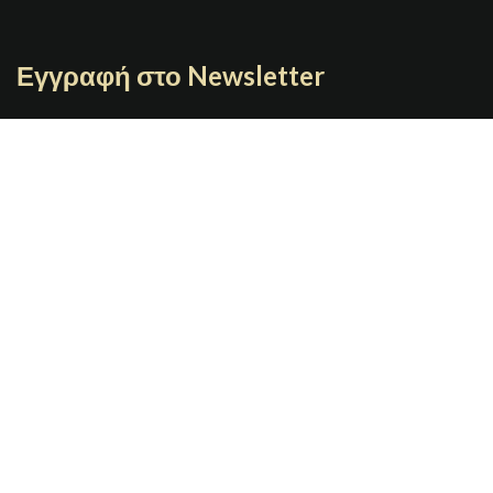
Εγγραφή στο Newsletter
Γράψτε το email σας
JOYBOX
Copyright 2021 | Designed By
GRAFIMAN
Π. ΤΣΑΛΔΑΡΗ 7 67100 Ξάνθη