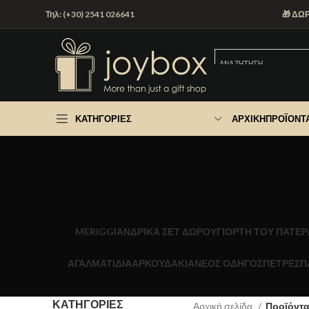
Τηλ: (+30) 2541 026641
🎁 ΔΩ
ΚΑΤΗΓΟΡΊΕΣ
ΑΡΧΙΚΉ
ΠΡΟΪΌΝΤ
MERIGGI
ΑΝΔΡΙΚΑ ΣΕΤ ΔΩΡΟΥ
ΓΙΟΡΤΉ ΤΟΥ ΠΑΤΈΡ
ΑΓΑΛΜΑΤΙΔΙΑ
ΑΡΚΟΥΔΑΚΙΑ
ΝΕΟΣ ΟΔΗΓΟΣ
ΠΕΤΡΕΣ
Π
ΚΑΤΗΓΟΡΊΕΣ
Αρχική σελίδα
Προϊόντα 