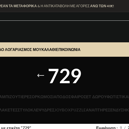
ΡΕΑΝ ΤΑ ΜΕΤΑΦΟΡΙΚΑ
& Η ΑΝΤΙΚΑΤΑΒΟΛΗ ΜΕ ΑΓΟΡΕΣ
ΑΝΩ ΤΩΝ 40€!
Α
Ο ΛΟΓΑΡΙΑΣΜΌΣ ΜΟΥ
ΚΑΛΆΘΙ
ΕΠΙΚΟΙΝΩΝΊΑ
729
Α
ΜΠΙΖΟΥΤΙΕΡΕΣ
ΟΡΚΩΜΟΣΙΑ
ΠΟΔΟΣΦΑΙΡΟ
ΣΕΤ ΔΩΡΟΥ
ΦΩΤΙΣΤΙΚΆ
ΛΑΚΕΤΕΣ
ΣΤΥΛΟ
ΚΛΕΨΥΔΡΕΣ
JOYBOX
PUZZLE
ΑΝΑΠΤΗΡΕΣ
ΕΝΔΥΣΗ
Κ
με ετικέτα “729”
Εμφάνιση
9