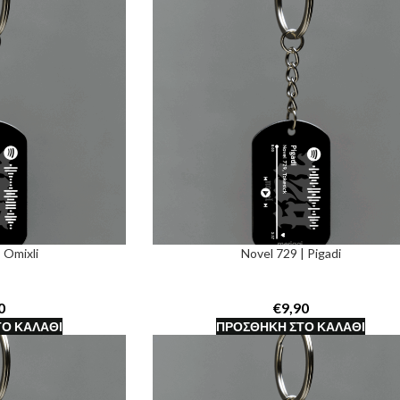
 Omixli
Novel 729 | Pigadi
€
Ο ΚΑΛΆΘΙ
ΠΡΟΣΘΉΚΗ ΣΤΟ ΚΑΛΆΘΙ