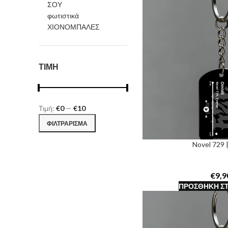
ΣΟΥ
φωτιστικά
ΧΙΟΝΟΜΠΑΛΕΣ
ΤΙΜΗ
Τιμή:
€0
—
€10
Ελάχιστη
Μέγιστη
ΦΙΛΤΡΆΡΙΣΜΑ
τιμή
τιμή
Novel 729 |
€
ΠΡΟΣΘΉΚΗ ΣΤ