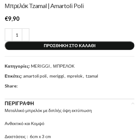
Μπρελόκ Tzamal | Amartoli Poli
€
ΠΡΟΣΘΉΚΗ ΣΤΟ ΚΑΛΆΘΙ
Κατηγορίες:
MERIGGI
,
ΜΠΡΕΛΟΚ
Ετικέτες:
amartoli poli
,
meriggi
,
mprelok
,
tzamal
Share:
ΠΕΡΙΓΡΑΦΉ
Μεταλλικό μπρελόκ με διπλής όψη εκτύπωση
Ανθεκτικό και Κομψό
Διαστάσεις : 6cm x 3 cm