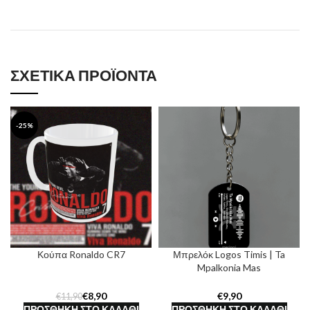
ΣΧΕΤΙΚΆ ΠΡΟΪΌΝΤΑ
-25%
Κούπα Ronaldo CR7
Μπρελόκ Logos Timis | Ta
Mpalkonia Mas
€
8,90
€
€
11,90
ΠΡΟΣΘΉΚΗ ΣΤΟ ΚΑΛΆΘΙ
ΠΡΟΣΘΉΚΗ ΣΤΟ ΚΑΛΆΘΙ