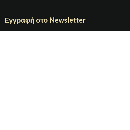
Εγγραφή στο Newsletter
Γράψτε το email σας
JOYBOX
Copyright 2021 | Designed By
GRAFIMAN
Π. ΤΣΑΛΔΑΡΗ 7 67100 Ξάνθη