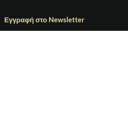
Εγγραφή στο Newsletter
Γράψτε το email σας
JOYBOX
Copyright 2021 | Designed By
GRAFIMAN
Π. ΤΣΑΛΔΑΡΗ 7 67100 Ξάνθη