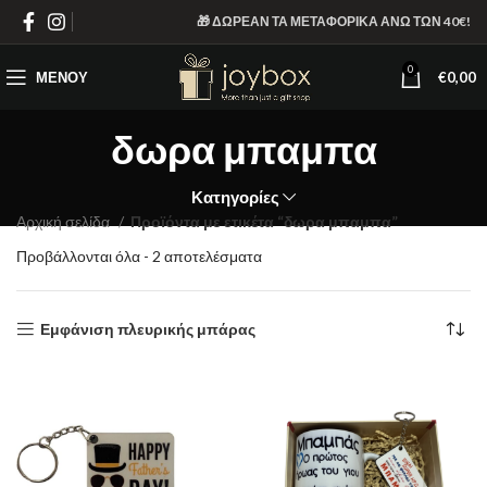
🎁 ΔΩΡΕΑΝ ΤΑ ΜΕΤΑΦΟΡΙΚΑ ΑΝΩ ΤΩΝ 40€!
0
ΜΕΝΟΎ
€
0,00
δωρα μπαμπα
Κατηγορίες
Αρχική σελίδα
Προϊόντα με ετικέτα “δωρα μπαμπα”
Sorted
Προβάλλονται όλα - 2 αποτελέσματα
by
latest
Εμφάνιση πλευρικής μπάρας